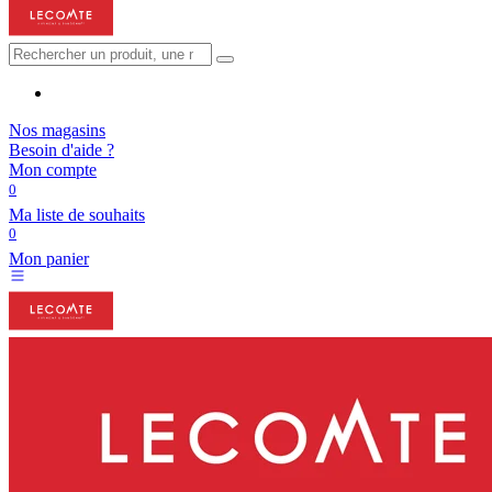
Nos magasins
Besoin d'aide ?
Mon compte
0
Ma liste de souhaits
0
Mon panier