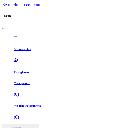
Se rendre au contenu
Invité
Se connecter
Enregistrer
Mon panier
(
0
)
Ma liste de souhaits
(
0
)