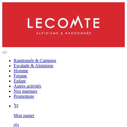
Randonnée & Camping
Escalade & Alpinisme
Homme
Femme
Enfant
Autres activités
Nos marques
Promotions
Mon panier
(
0
)