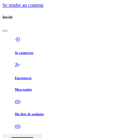
Se rendre au contenu
Invité
Se connecter
Enregistrer
Mon panier
(
0
)
Ma liste de souhaits
(
0
)