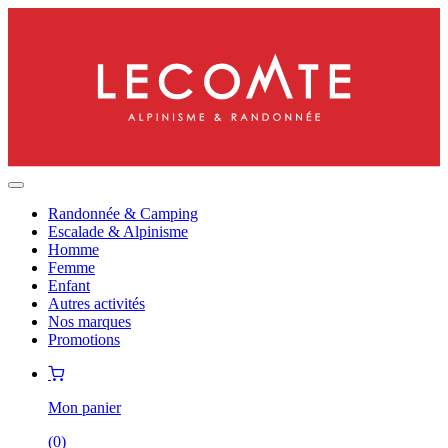
Randonnée & Camping
Escalade & Alpinisme
Homme
Femme
Enfant
Autres activités
Nos marques
Promotions
Mon panier
(
0
)