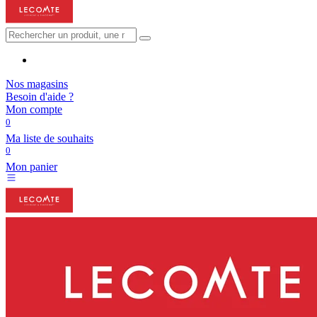
Nos magasins
Besoin d'aide ?
Mon compte
0
Ma liste de souhaits
0
Mon panier