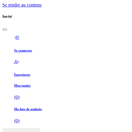
Se rendre au contenu
Invité
Se connecter
Enregistrer
Mon panier
(
0
)
Ma liste de souhaits
(
0
)