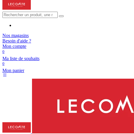
Nos magasins
Besoin d'aide ?
Mon compte
0
Ma liste de souhaits
0
Mon panier