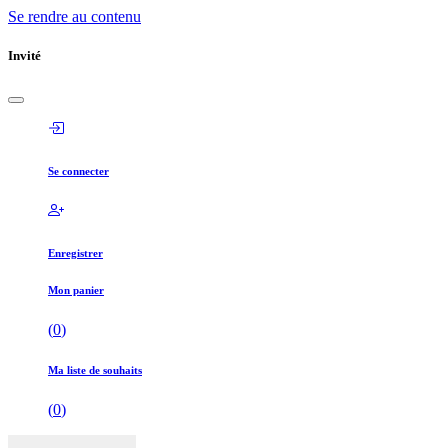
Se rendre au contenu
Invité
Se connecter
Enregistrer
Mon panier
(
0
)
Ma liste de souhaits
(
0
)