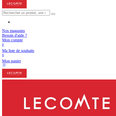
Nos magasins
Besoin d'aide ?
Mon compte
0
Ma liste de souhaits
0
Mon panier