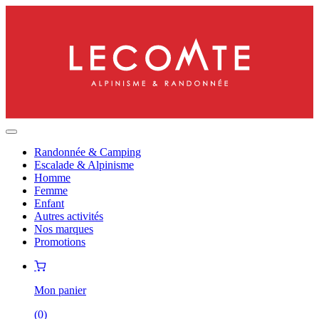
Randonnée & Camping
Escalade & Alpinisme
Homme
Femme
Enfant
Autres activités
Nos marques
Promotions
Mon panier
(
0
)