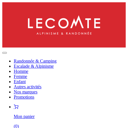
Randonnée & Camping
Escalade & Alpinisme
Homme
Femme
Enfant
Autres activités
Nos marques
Promotions
Mon panier
(
0
)