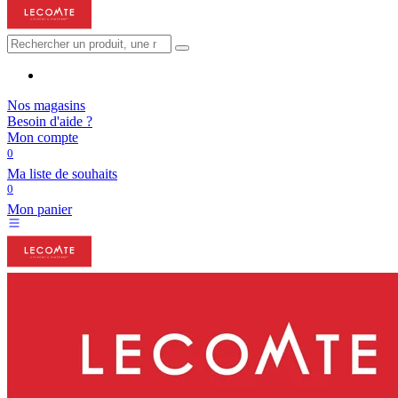
Nos magasins
Besoin d'aide ?
Mon compte
0
Ma liste de souhaits
0
Mon panier