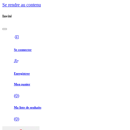
Se rendre au contenu
Invité
Se connecter
Enregistrer
Mon panier
(
0
)
Ma liste de souhaits
(
0
)