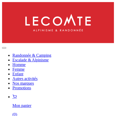
Randonnée & Camping
Escalade & Alpinisme
Homme
Femme
Enfant
Autres activités
Nos marques
Promotions
Mon panier
(
0
)