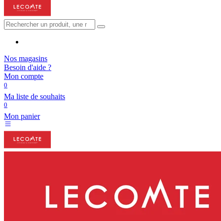
Nos magasins
Besoin d'aide ?
Mon compte
0
Ma liste de souhaits
0
Mon panier