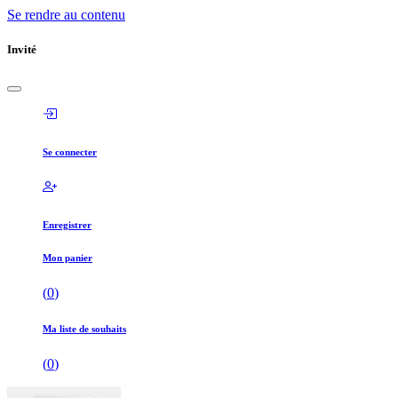
Se rendre au contenu
Invité
Se connecter
Enregistrer
Mon panier
(
0
)
Ma liste de souhaits
(
0
)