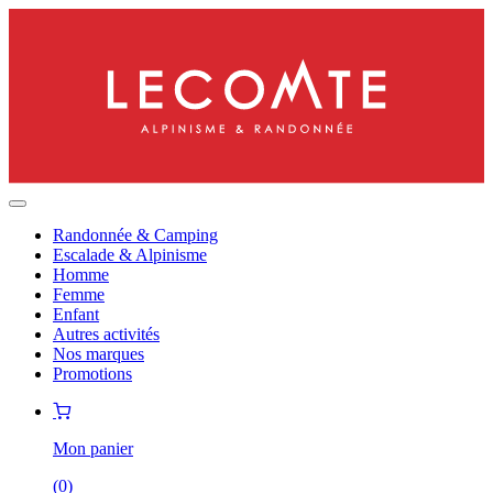
Randonnée & Camping
Escalade & Alpinisme
Homme
Femme
Enfant
Autres activités
Nos marques
Promotions
Mon panier
(
0
)