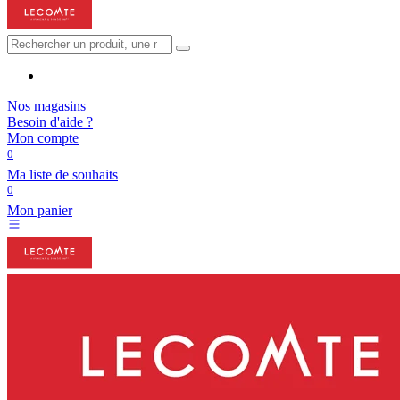
Nos magasins
Besoin d'aide ?
Mon compte
0
Ma liste de souhaits
0
Mon panier