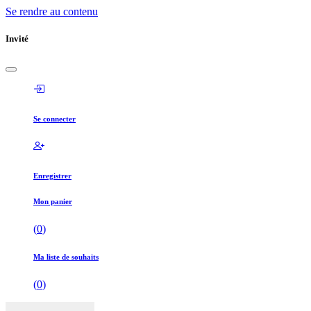
Se rendre au contenu
Invité
Se connecter
Enregistrer
Mon panier
(
0
)
Ma liste de souhaits
(
0
)