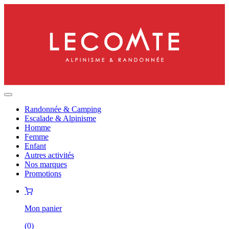
Randonnée & Camping
Escalade & Alpinisme
Homme
Femme
Enfant
Autres activités
Nos marques
Promotions
Mon panier
(
0
)