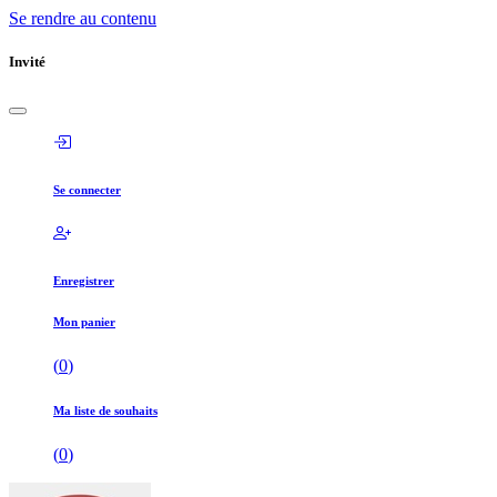
Se rendre au contenu
Invité
Se connecter
Enregistrer
Mon panier
(
0
)
Ma liste de souhaits
(
0
)