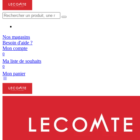
Nos magasins
Besoin d'aide ?
Mon compte
0
Ma liste de souhaits
0
Mon panier