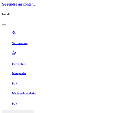
Se rendre au contenu
Invité
Se connecter
Enregistrer
Mon panier
(
0
)
Ma liste de souhaits
(
0
)