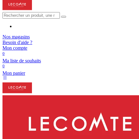
Nos magasins
Besoin d'aide ?
Mon compte
0
Ma liste de souhaits
0
Mon panier