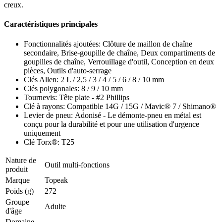
creux.
Caractéristiques principales
Fonctionnalités ajoutées: Clôture de maillon de chaîne
secondaire, Brise-goupille de chaîne, Deux compartiments de
goupilles de chaîne, Verrouillage d'outil, Conception en deux
pièces, Outils d'auto-serrage
Clés Allen: 2 L / 2,5 / 3 / 4 / 5 / 6 / 8 / 10 mm
Clés polygonales: 8 / 9 / 10 mm
Tournevis: Tête plate - #2 Phillips
Clé à rayons: Compatible 14G / 15G / Mavic® 7 / Shimano®
Levier de pneu: Adonisé - Le démonte-pneu en métal est
conçu pour la durabilité et pour une utilisation d'urgence
uniquement
Clé Torx®: T25
Nature de
Outil multi-fonctions
produit
Marque
Topeak
Poids (g)
272
Groupe
Adulte
d'âge
Domaine