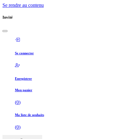
Se rendre au contenu
Invité
Se connecter
Enregistrer
Mon panier
(
0
)
Ma liste de souhaits
(
0
)