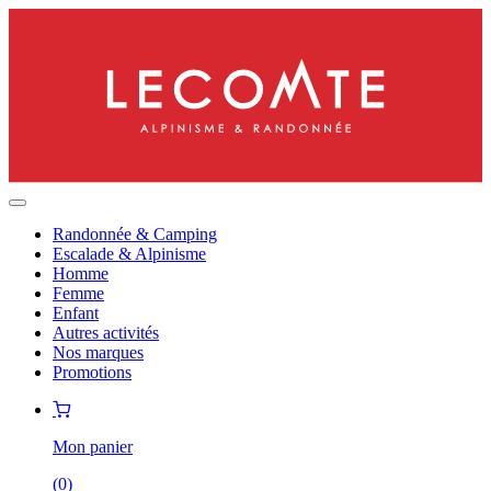
Randonnée & Camping
Escalade & Alpinisme
Homme
Femme
Enfant
Autres activités
Nos marques
Promotions
Mon panier
(
0
)