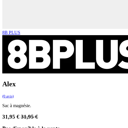
8B PLUS
Alex
(0 avis)
Sac à magnésie.
31,95
€
31,95
€