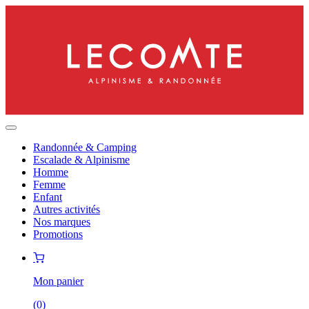
Randonnée & Camping
Escalade & Alpinisme
Homme
Femme
Enfant
Autres activités
Nos marques
Promotions
Mon panier
(
0
)