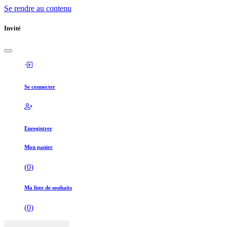
Se rendre au contenu
Invité
Se connecter
Enregistrer
Mon panier
(
0
)
Ma liste de souhaits
(
0
)