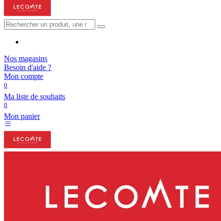
Nos magasins
Besoin d'aide ?
Mon compte
0
Ma liste de souhaits
0
Mon panier