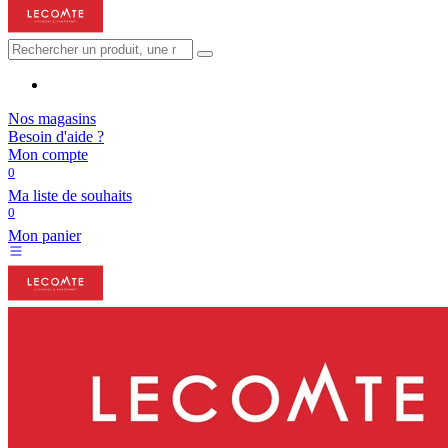
Nos magasins
Besoin d'aide ?
Mon compte
0
Ma liste de souhaits
0
Mon panier