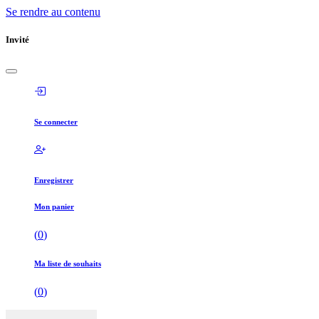
Se rendre au contenu
Invité
Se connecter
Enregistrer
Mon panier
(
0
)
Ma liste de souhaits
(
0
)