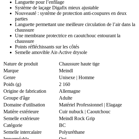
Languette pour l’enfilage
Système de laçage Digafix mieux ajustable
Nouveauté : système de protection anti-coupures en deux
parties
Languette permettant une meilleure circulation de l’air dans la
chaussure
Une membrane protectrice en caoutchouc entourant la
chaussure
Points réfléchissants sur les côtés
Semelle amovible Air-Active drysole
Nature de produit
Chaussure haute tige
Marque
Meindl
Genre
Unisexe
|
Homme
Poids (g)
2 160
Origine de fabrication
Allemagne
Groupe d'âge
Adulte
Domaine d'utilisation
Matériel Professionnel
|
Elagage
Matière extérieure
Cuir nubuck
|
Caoutchouc
Semelle extérieure
Meindl Rock Grip
Catégorie
BC
Semelle intercalaire
Polyuréthane
Imperméable
Oui