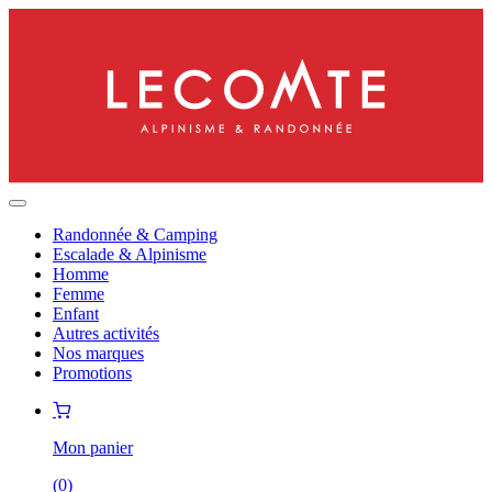
Randonnée & Camping
Escalade & Alpinisme
Homme
Femme
Enfant
Autres activités
Nos marques
Promotions
Mon panier
(
0
)