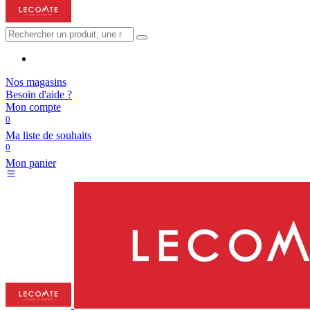
Nos magasins
Besoin d'aide ?
Mon compte
0
Ma liste de souhaits
0
Mon panier