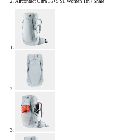
Aircontact Ultra 35+5 SL Women Tin / Shale