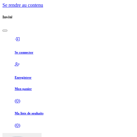
Se rendre au contenu
Invité
Se connecter
Enregistrer
Mon panier
(
0
)
Ma liste de souhaits
(
0
)