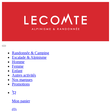
Randonnée & Camping
Escalade & Alpinisme
Homme
Femme
Enfant
Autres activités
Nos marques
Promotions
Mon panier
(
0
)