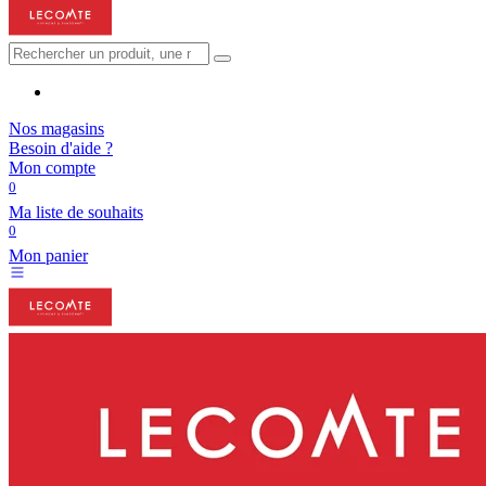
Nos magasins
Besoin d'aide ?
Mon compte
0
Ma liste de souhaits
0
Mon panier