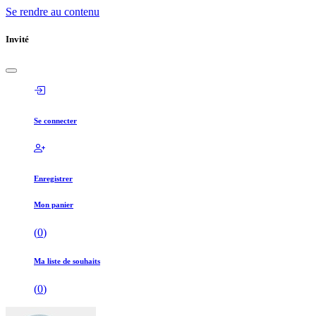
Se rendre au contenu
Invité
Se connecter
Enregistrer
Mon panier
(
0
)
Ma liste de souhaits
(
0
)