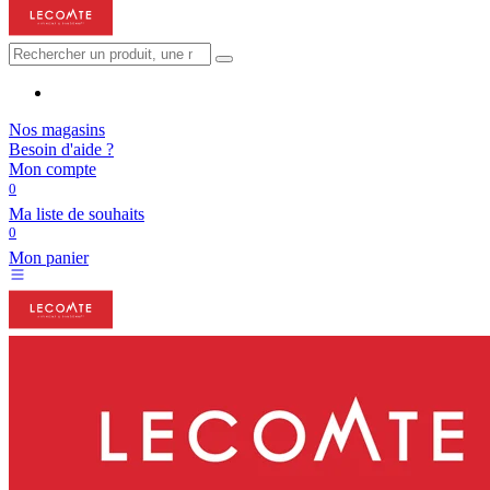
Nos magasins
Besoin d'aide ?
Mon compte
0
Ma liste de souhaits
0
Mon panier