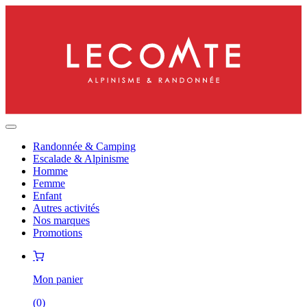
Randonnée & Camping
Escalade & Alpinisme
Homme
Femme
Enfant
Autres activités
Nos marques
Promotions
Mon panier
(
0
)