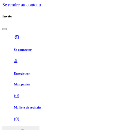
Se rendre au contenu
Invité
Se connecter
Enregistrer
Mon panier
(
0
)
Ma liste de souhaits
(
0
)