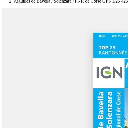
Aiguilles de Bavella / Solenzara / PNR de Corse GPS 1/25 4