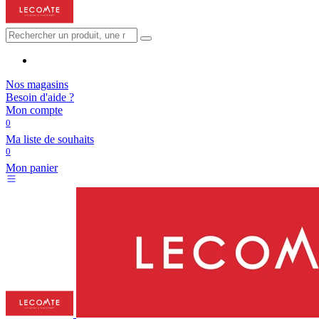
Nos magasins
Besoin d'aide ?
Mon compte
0
Ma liste de souhaits
0
Mon panier