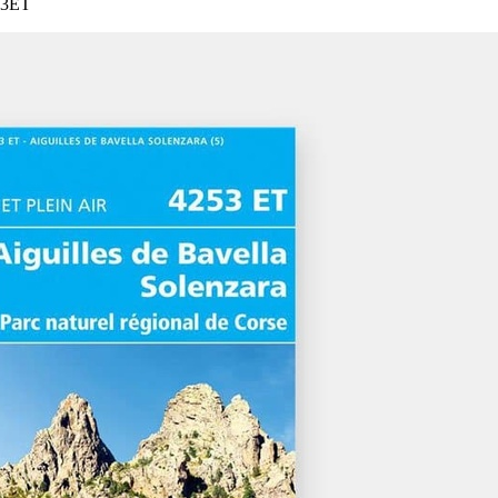
253ET