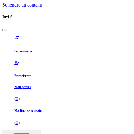
Se rendre au contenu
Invité
Se connecter
Enregistrer
Mon panier
(
0
)
Ma liste de souhaits
(
0
)