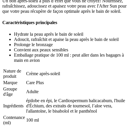
Un bon après-soleil a plus d’effet que vous ne croyez! Nourrissez,
rafraîchissez, adoucissez et apaisez votre peau avec l'After Sun pour
que votre peau récupère de façon optimale après le bain de soleil.
Caractéristiques principales
Hydrate la peau après le bain de soleil
Adoucit, rafraîchit et apaise la peau après le bain de soleil
Prolonge le bronzage
Convient aux peaux sensibles
Emballage pratique de 100 ml : peut aller dans les bagages à
main en avion
Nature de
Crème après-soleil
produit
Marque
Care Plus
Groupe
Adulte
d'âge
épilobe en épi, le Cardiospermum halicacabum, l'huile
Ingrédients
d'Échium, des extraits de tournesol, l’aloe vera,
l'allantoïne, le bisabolol et le panthénol
Contenance
100 ml
(ml)