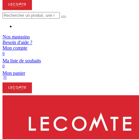
Nos magasins
Besoin d'aide ?
Mon compte
0
Ma liste de souhaits
0
Mon panier