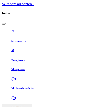
Se rendre au contenu
Invité
Se connecter
Enregistrer
Mon panier
(
0
)
Ma liste de souhaits
(
0
)