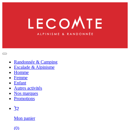
Randonnée & Camping
Escalade & Alpinisme
Homme
Femme
Enfant
Autres activités
Nos marques
Promotions
Mon panier
(
0
)