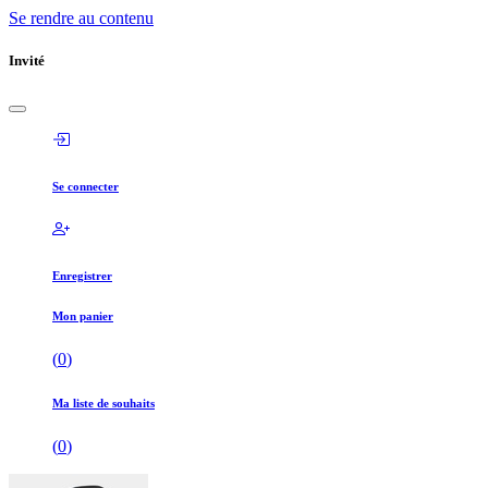
Se rendre au contenu
Invité
Se connecter
Enregistrer
Mon panier
(
0
)
Ma liste de souhaits
(
0
)