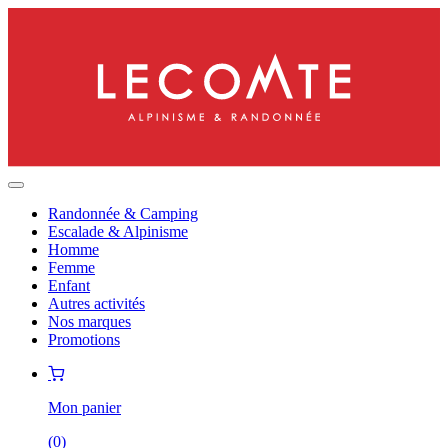
Randonnée & Camping
Escalade & Alpinisme
Homme
Femme
Enfant
Autres activités
Nos marques
Promotions
Mon panier
(
0
)