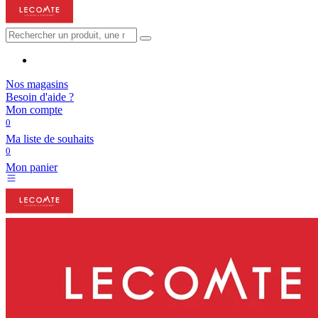
Nos magasins
Besoin d'aide ?
Mon compte
0
Ma liste de souhaits
0
Mon panier