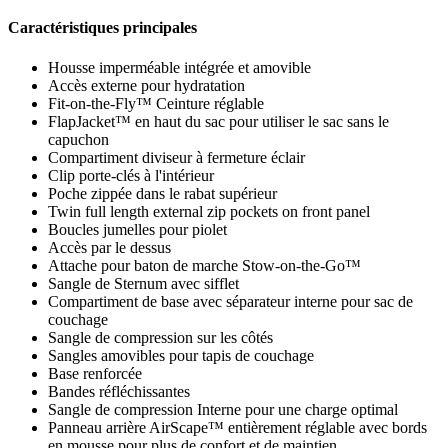
Caractéristiques principales
Housse imperméable intégrée et amovible
Accès externe pour hydratation
Fit-on-the-Fly™ Ceinture réglable
FlapJacket™ en haut du sac pour utiliser le sac sans le
capuchon
Compartiment diviseur à fermeture éclair
Clip porte-clés à l'intérieur
Poche zippée dans le rabat supérieur
Twin full length external zip pockets on front panel
Boucles jumelles pour piolet
Accès par le dessus
Attache pour baton de marche Stow-on-the-Go™
Sangle de Sternum avec sifflet
Compartiment de base avec séparateur interne pour sac de
couchage
Sangle de compression sur les côtés
Sangles amovibles pour tapis de couchage
Base renforcée
Bandes réfléchissantes
Sangle de compression Interne pour une charge optimal
Panneau arrière AirScape™ entièrement réglable avec bords
en mousse pour plus de confort et de maintien