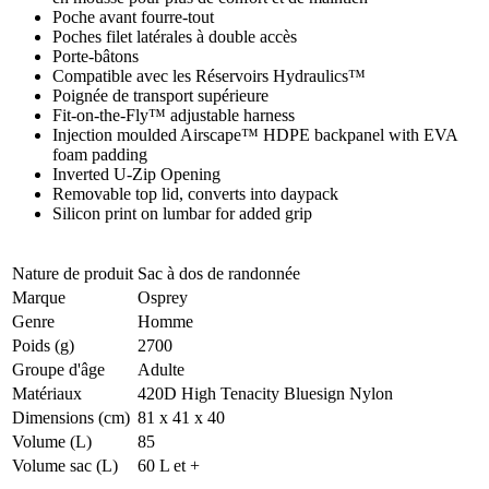
Poche avant fourre-tout
Poches filet latérales à double accès
Porte-bâtons
Compatible avec les Réservoirs Hydraulics™
Poignée de transport supérieure
Fit-on-the-Fly™ adjustable harness
Injection moulded Airscape™ HDPE backpanel with EVA
foam padding
Inverted U-Zip Opening
Removable top lid, converts into daypack
Silicon print on lumbar for added grip
Nature de produit
Sac à dos de randonnée
Marque
Osprey
Genre
Homme
Poids (g)
2700
Groupe d'âge
Adulte
Matériaux
420D High Tenacity Bluesign Nylon
Dimensions (cm)
81 x 41 x 40
Volume (L)
85
Volume sac (L)
60 L et +