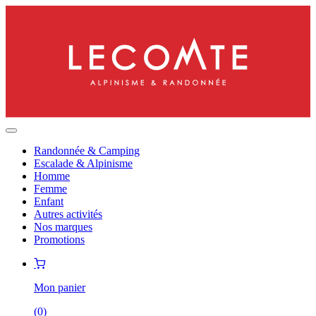
Randonnée & Camping
Escalade & Alpinisme
Homme
Femme
Enfant
Autres activités
Nos marques
Promotions
Mon panier
(
0
)