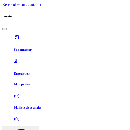
Se rendre au contenu
Invité
Se connecter
Enregistrer
Mon panier
(
0
)
Ma liste de souhaits
(
0
)