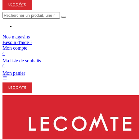
Nos magasins
Besoin d'aide ?
Mon compte
0
Ma liste de souhaits
0
Mon panier