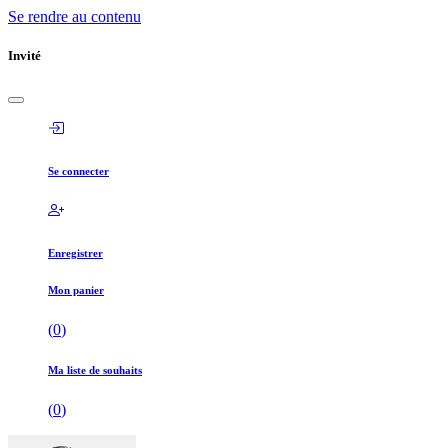
Se rendre au contenu
Invité
Se connecter
Enregistrer
Mon panier
(
0
)
Ma liste de souhaits
(
0
)