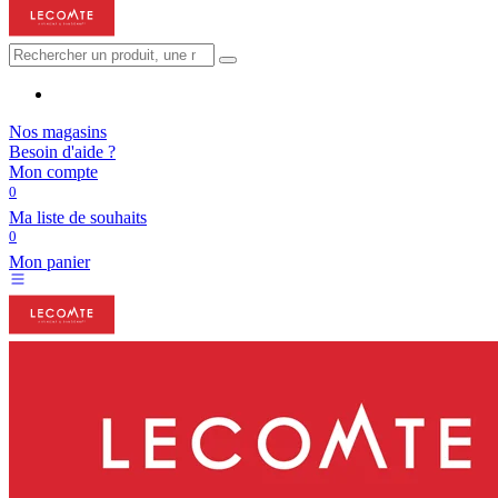
Nos magasins
Besoin d'aide ?
Mon compte
0
Ma liste de souhaits
0
Mon panier