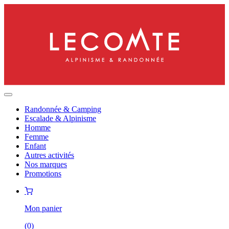
Randonnée & Camping
Escalade & Alpinisme
Homme
Femme
Enfant
Autres activités
Nos marques
Promotions
Mon panier
(
0
)