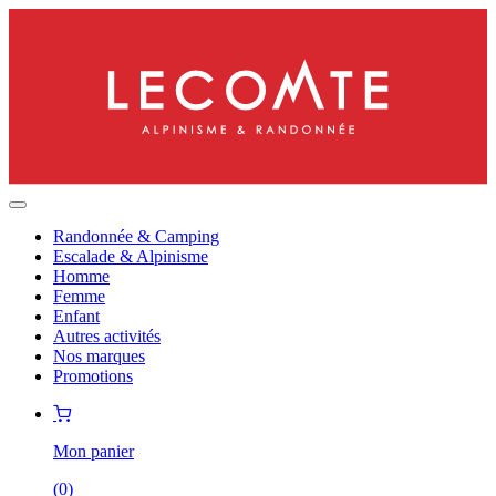
Randonnée & Camping
Escalade & Alpinisme
Homme
Femme
Enfant
Autres activités
Nos marques
Promotions
Mon panier
(
0
)