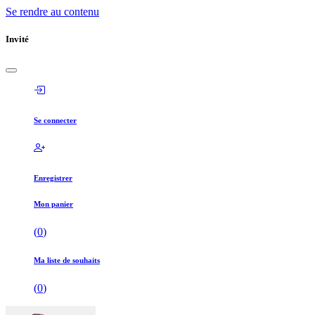
Se rendre au contenu
Invité
Se connecter
Enregistrer
Mon panier
(
0
)
Ma liste de souhaits
(
0
)