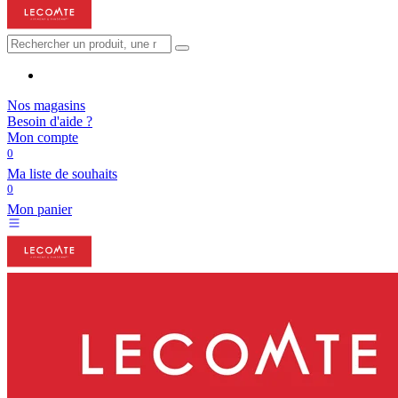
Nos magasins
Besoin d'aide ?
Mon compte
0
Ma liste de souhaits
0
Mon panier