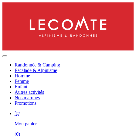
Randonnée & Camping
Escalade & Alpinisme
Homme
Femme
Enfant
Autres activités
Nos marques
Promotions
Mon panier
(
0
)