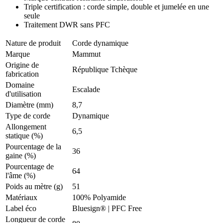
Triple certification : corde simple, double et jumelée en une
seule
Traitement DWR sans PFC
Nature de produit
Corde dynamique
Marque
Mammut
Origine de
République Tchèque
fabrication
Domaine
Escalade
d'utilisation
Diamètre (mm)
8,7
Type de corde
Dynamique
Allongement
6,5
statique (%)
Pourcentage de la
36
gaine (%)
Pourcentage de
64
l'âme (%)
Poids au mètre (g)
51
Matériaux
100% Polyamide
Label éco
Bluesign® | PFC Free
Longueur de corde