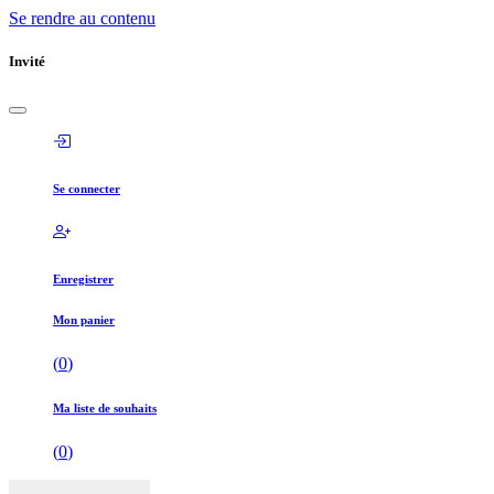
Se rendre au contenu
Invité
Se connecter
Enregistrer
Mon panier
(
0
)
Ma liste de souhaits
(
0
)