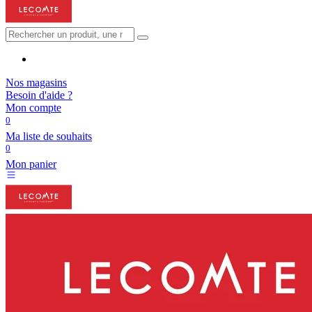
Nos magasins
Besoin d'aide ?
Mon compte
0
Ma liste de souhaits
0
Mon panier