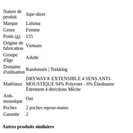
Nature de
Jupe-short
produit
Marque
Lafuma
Genre
Femme
Poids (g)
155
Origine de
Vietnam
fabrication
Groupe
Adulte
d'âge
Domaine
Randonnée
|
Trekking
d'utilisation
DRYWAY® EXTENSIBLE 4 SENS ANTI-
Matériaux
MOUSTIQUE 94% Polyester - 6% Élasthanne
Étirement 4 directions Mèche
Anti-
Oui
moustique
Poches
2 poches repose-mains
Garantie
2
Autres produits similaires