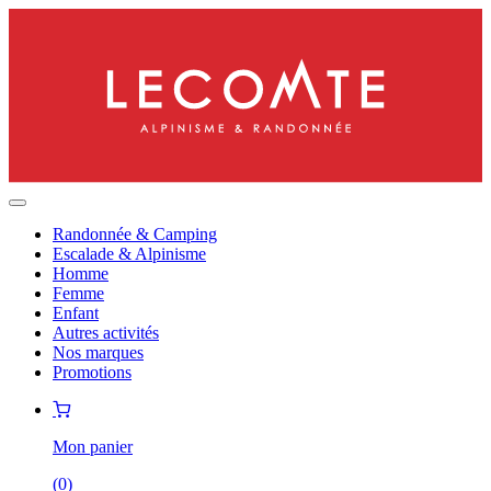
Randonnée & Camping
Escalade & Alpinisme
Homme
Femme
Enfant
Autres activités
Nos marques
Promotions
Mon panier
(
0
)