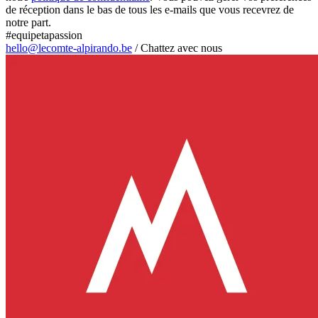
de réception dans le bas de tous les e-mails que vous recevrez de
notre part.
#equipetapassion
hello@lecomte-alpirando.be
/
Chattez avec nous