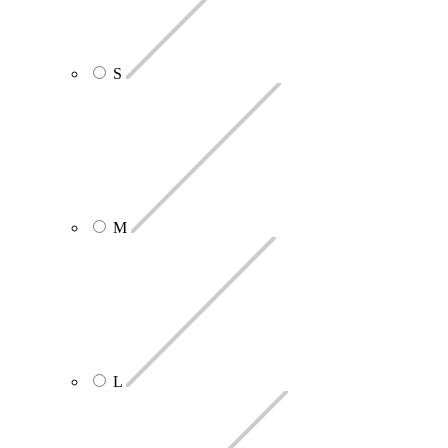
S
M
L