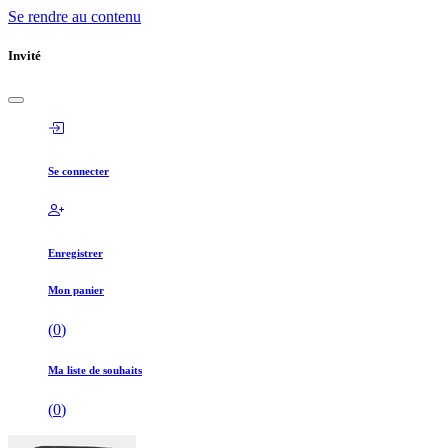
Se rendre au contenu
Invité
Se connecter
Enregistrer
Mon panier
(
0
)
Ma liste de souhaits
(
0
)