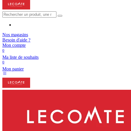
Nos magasins
Besoin d'aide ?
Mon compte
0
Ma liste de souhaits
0
Mon panier