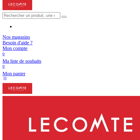
Nos magasins
Besoin d'aide ?
Mon compte
0
Ma liste de souhaits
0
Mon panier