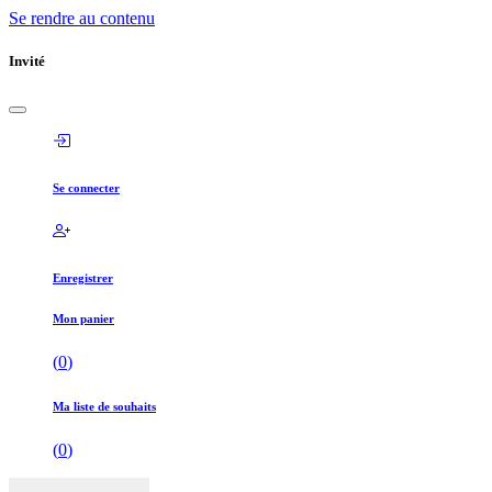
Se rendre au contenu
Invité
Se connecter
Enregistrer
Mon panier
(
0
)
Ma liste de souhaits
(
0
)