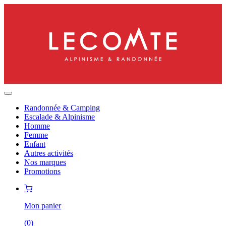
Randonnée & Camping
Escalade & Alpinisme
Homme
Femme
Enfant
Autres activités
Nos marques
Promotions
Mon panier
(
0
)