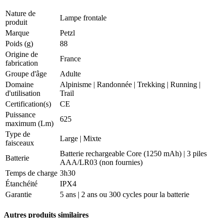
Nature de
Lampe frontale
produit
Marque
Petzl
Poids (g)
88
Origine de
France
fabrication
Groupe d'âge
Adulte
Domaine
Alpinisme
|
Randonnée
|
Trekking
|
Running
|
d'utilisation
Trail
Certification(s)
CE
Puissance
625
maximum (Lm)
Type de
Large | Mixte
faisceaux
Batterie rechargeable Core (1250 mAh) | 3 piles
Batterie
AAA/LR03 (non fournies)
Temps de charge
3h30
Étanchéité
IPX4
Garantie
5 ans | 2 ans ou 300 cycles pour la batterie
Autres produits similaires