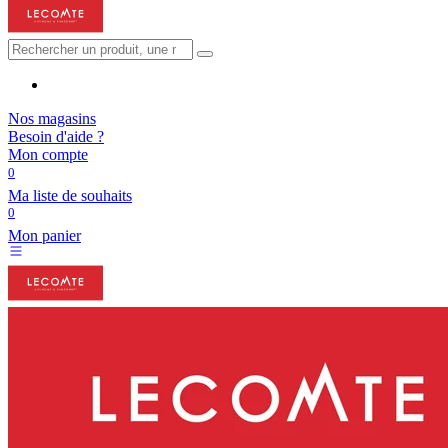
Nos magasins
Besoin d'aide ?
Mon compte
0
Ma liste de souhaits
0
Mon panier