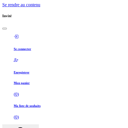
Se rendre au contenu
Invité
Se connecter
Enregistrer
Mon panier
(
0
)
Ma liste de souhaits
(
0
)