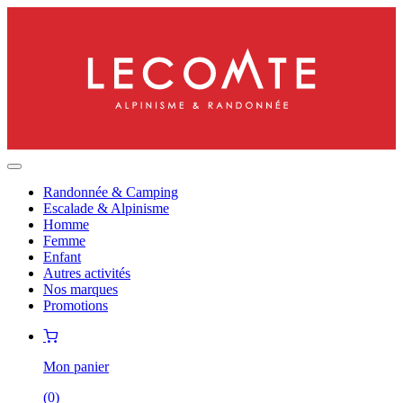
Randonnée & Camping
Escalade & Alpinisme
Homme
Femme
Enfant
Autres activités
Nos marques
Promotions
Mon panier
(
0
)