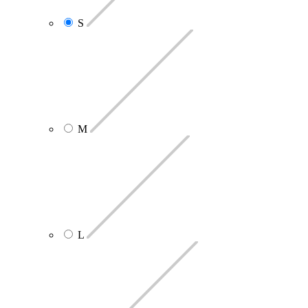
S
M
L