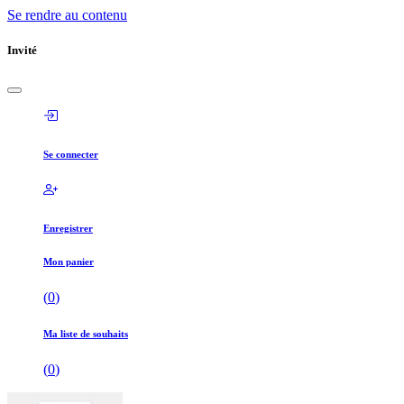
Se rendre au contenu
Invité
Se connecter
Enregistrer
Mon panier
(
0
)
Ma liste de souhaits
(
0
)