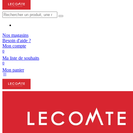
Nos magasins
Besoin d'aide ?
Mon compte
0
Ma liste de souhaits
0
Mon panier