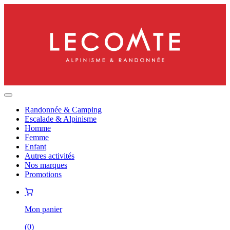
Randonnée & Camping
Escalade & Alpinisme
Homme
Femme
Enfant
Autres activités
Nos marques
Promotions
Mon panier
(
0
)