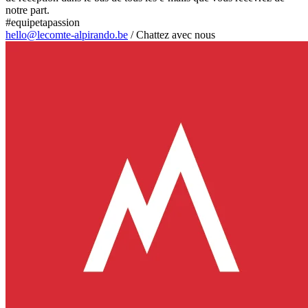
notre part.
#equipetapassion
hello@lecomte-alpirando.be
/
Chattez avec nous