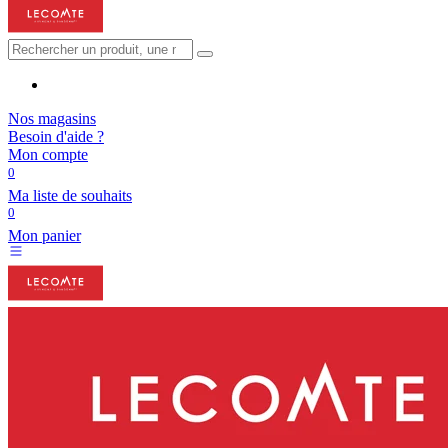
Nos magasins
Besoin d'aide ?
Mon compte
0
Ma liste de souhaits
0
Mon panier