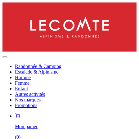
Randonnée & Camping
Escalade & Alpinisme
Homme
Femme
Enfant
Autres activités
Nos marques
Promotions
Mon panier
(
0
)