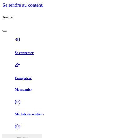
Se rendre au contenu
Invité
Se connecter
Enregistrer
Mon panier
(
0
)
Ma liste de souhaits
(
0
)