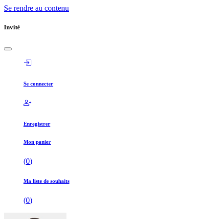
Se rendre au contenu
Invité
Se connecter
Enregistrer
Mon panier
(
0
)
Ma liste de souhaits
(
0
)