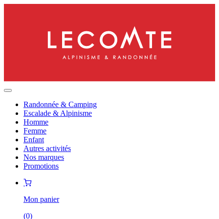
Randonnée & Camping
Escalade & Alpinisme
Homme
Femme
Enfant
Autres activités
Nos marques
Promotions
Mon panier
(
0
)