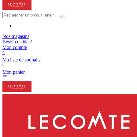
Nos magasins
Besoin d'aide ?
Mon compte
0
Ma liste de souhaits
0
Mon panier