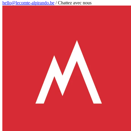
hello@lecomte-alpirando.be
/
Chattez avec nous