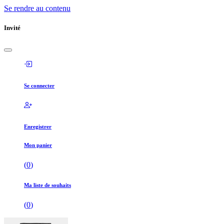
Se rendre au contenu
Invité
Se connecter
Enregistrer
Mon panier
(
0
)
Ma liste de souhaits
(
0
)