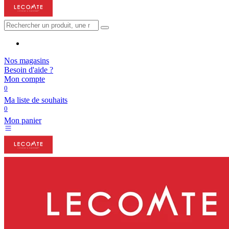
Nos magasins
Besoin d'aide ?
Mon compte
0
Ma liste de souhaits
0
Mon panier