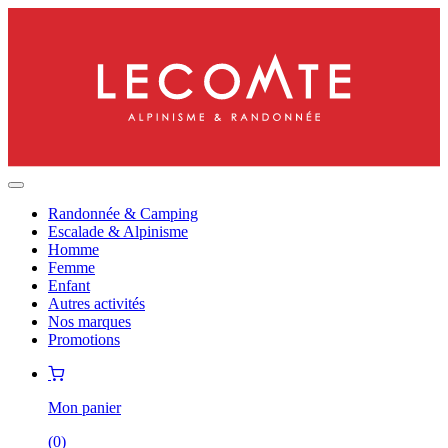
Randonnée & Camping
Escalade & Alpinisme
Homme
Femme
Enfant
Autres activités
Nos marques
Promotions
Mon panier
(
0
)