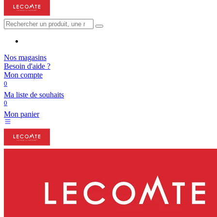
Nos magasins
Besoin d'aide ?
Mon compte
0
Ma liste de souhaits
0
Mon panier