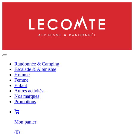
Randonnée & Camping
Escalade & Alpinisme
Homme
Femme
Enfant
Autres activités
Nos marques
Promotions
Mon panier
(
0
)