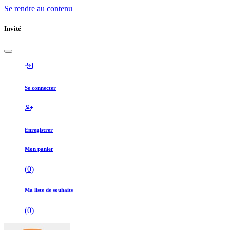
Se rendre au contenu
Invité
Se connecter
Enregistrer
Mon panier
(
0
)
Ma liste de souhaits
(
0
)