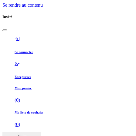
Se rendre au contenu
Invité
Se connecter
Enregistrer
Mon panier
(
0
)
Ma liste de souhaits
(
0
)