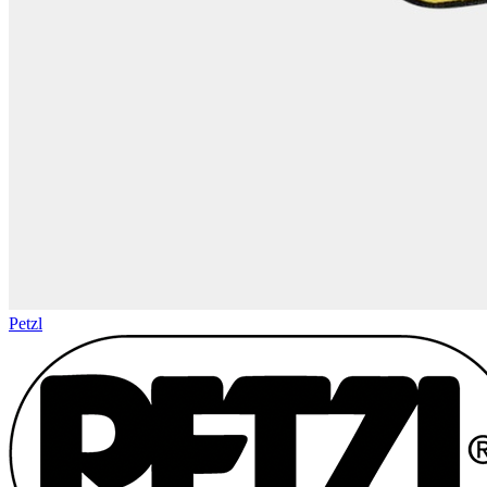
Petzl