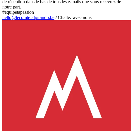
de réception dans le bas de tous les e-mails que vous recevrez de
notre part.
#equipetapassion
hello@lecomte-alpirando.be
/
Chattez avec nous