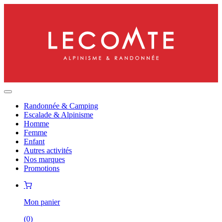
Randonnée & Camping
Escalade & Alpinisme
Homme
Femme
Enfant
Autres activités
Nos marques
Promotions
Mon panier
(
0
)