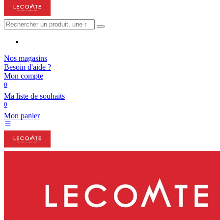
Nos magasins
Besoin d'aide ?
Mon compte
0
Ma liste de souhaits
0
Mon panier