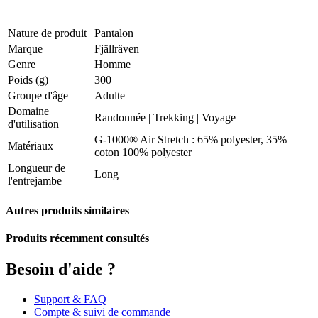
Nature de produit
Pantalon
Marque
Fjällräven
Genre
Homme
Poids (g)
300
Groupe d'âge
Adulte
Domaine
Randonnée
|
Trekking
|
Voyage
d'utilisation
G-1000® Air Stretch : 65% polyester, 35%
Matériaux
coton 100% polyester
Longueur de
Long
l'entrejambe
Autres produits similaires
Produits récemment consultés
Besoin d'aide ?
Support & FAQ
Compte & suivi de commande