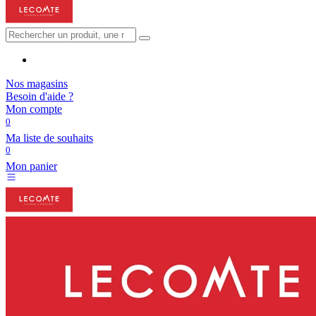
Nos magasins
Besoin d'aide ?
Mon compte
0
Ma liste de souhaits
0
Mon panier