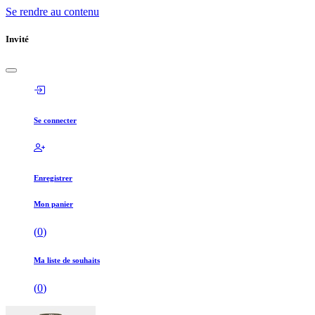
Se rendre au contenu
Invité
Se connecter
Enregistrer
Mon panier
(
0
)
Ma liste de souhaits
(
0
)