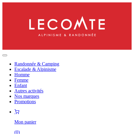
Randonnée & Camping
Escalade & Alpinisme
Homme
Femme
Enfant
Autres activités
Nos marques
Promotions
Mon panier
(
0
)