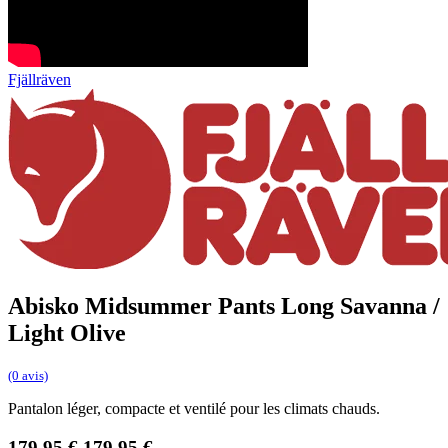
Fjällräven
Abisko Midsummer Pants Long Savanna /
Light Olive
(0 avis)
Pantalon léger, compacte et ventilé pour les climats chauds.
179,95
€
179,95
€