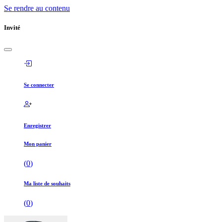
Se rendre au contenu
Invité
Se connecter
Enregistrer
Mon panier
(
0
)
Ma liste de souhaits
(
0
)