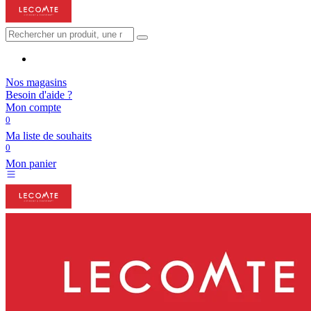
Nos magasins
Besoin d'aide ?
Mon compte
0
Ma liste de souhaits
0
Mon panier