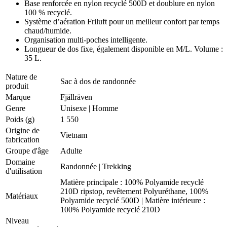
Base renforcée en nylon recyclé 500D et doublure en nylon
100 % recyclé.
Système d’aération Friluft pour un meilleur confort par temps
chaud/humide.
Organisation multi-poches intelligente.
Longueur de dos fixe, également disponible en M/L. Volume :
35 L.
Nature de
Sac à dos de randonnée
produit
Marque
Fjällräven
Genre
Unisexe
|
Homme
Poids (g)
1 550
Origine de
Vietnam
fabrication
Groupe d'âge
Adulte
Domaine
Randonnée
|
Trekking
d'utilisation
Matière principale : 100% Polyamide recyclé
210D ripstop, revêtement Polyuréthane, 100%
Matériaux
Polyamide recyclé 500D | Matière intérieure :
100% Polyamide recyclé 210D
Niveau