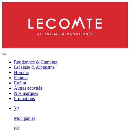
Randonnée & Camping
Escalade & Alpinisme
Homme
Femme
Enfant
Autres activités
Nos marques
Promotions
Mon panier
(
0
)