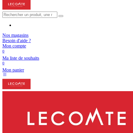
Nos magasins
Besoin d'aide ?
Mon compte
0
Ma liste de souhaits
0
Mon panier