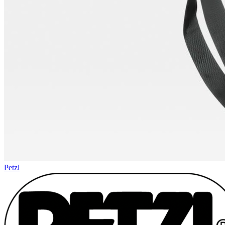
Petzl