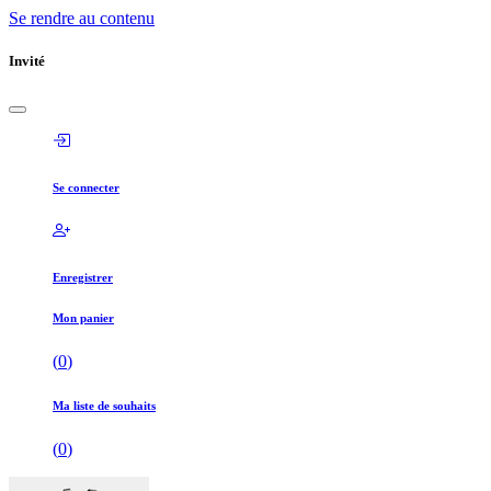
Se rendre au contenu
Invité
Se connecter
Enregistrer
Mon panier
(
0
)
Ma liste de souhaits
(
0
)