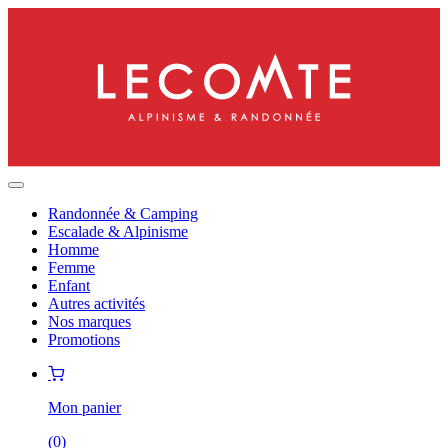
Randonnée & Camping
Escalade & Alpinisme
Homme
Femme
Enfant
Autres activités
Nos marques
Promotions
Mon panier
(
0
)