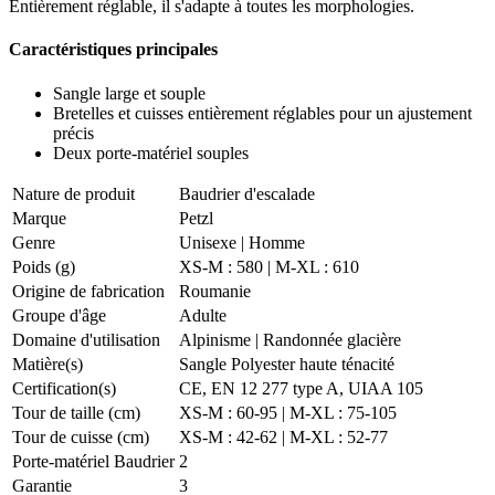
Entièrement réglable, il s'adapte à toutes les morphologies.
Caractéristiques principales
Sangle large et souple
Bretelles et cuisses entièrement réglables pour un ajustement
précis
Deux porte-matériel souples
Nature de produit
Baudrier d'escalade
Marque
Petzl
Genre
Unisexe
|
Homme
Poids (g)
XS-M : 580 | M-XL : 610
Origine de fabrication
Roumanie
Groupe d'âge
Adulte
Domaine d'utilisation
Alpinisme
|
Randonnée glacière
Matière(s)
Sangle Polyester haute ténacité
Certification(s)
CE, EN 12 277 type A, UIAA 105
Tour de taille (cm)
XS-M : 60-95 | M-XL : 75-105
Tour de cuisse (cm)
XS-M : 42-62 | M-XL : 52-77
Porte-matériel Baudrier
2
Garantie
3