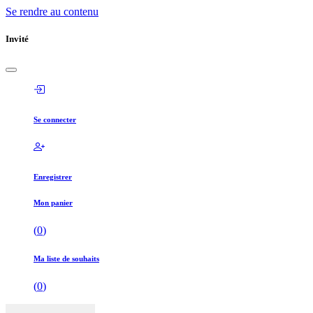
Se rendre au contenu
Invité
Se connecter
Enregistrer
Mon panier
(
0
)
Ma liste de souhaits
(
0
)