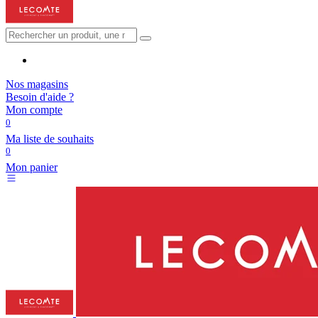
Nos magasins
Besoin d'aide ?
Mon compte
0
Ma liste de souhaits
0
Mon panier