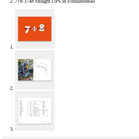
7+8 3748 Straight UPS In Fontainebleau