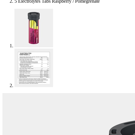
5 Electrolytes Tabs Raspberry / Pomegrenate