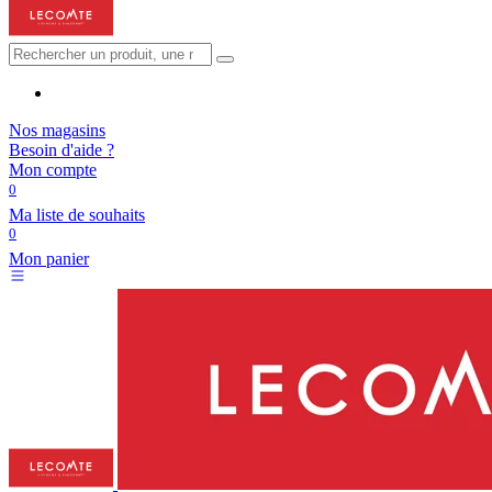
Nos magasins
Besoin d'aide ?
Mon compte
0
Ma liste de souhaits
0
Mon panier