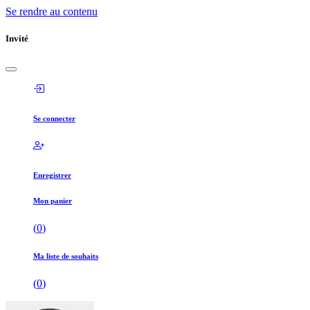
Se rendre au contenu
Invité
Se connecter
Enregistrer
Mon panier
(
0
)
Ma liste de souhaits
(
0
)