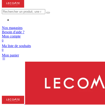
Nos magasins
Besoin d'aide ?
Mon compte
0
Ma liste de souhaits
0
Mon panier