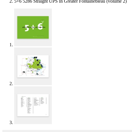
5+6 5286 Straight UPS In Greater Fontainebleau (volume 2)