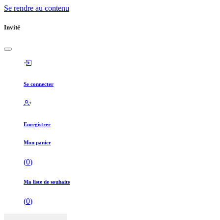
Se rendre au contenu
Invité
Se connecter
Enregistrer
Mon panier
(
0
)
Ma liste de souhaits
(
0
)