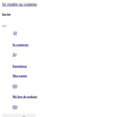
Se rendre au contenu
Invité
Se connecter
Enregistrer
Mon panier
(
0
)
Ma liste de souhaits
(
0
)