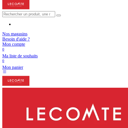
Nos magasins
Besoin d'aide ?
Mon compte
0
Ma liste de souhaits
0
Mon panier