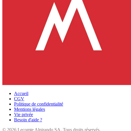
Accueil
CGV
Politique de confidentialité
Mentions légales
Vie privée
Besoin d'aide ?
©
2026
Lecomte Alpirando SA. Tous droits réservés.