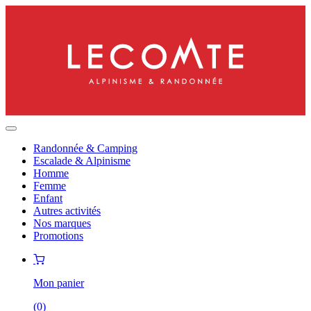
Randonnée & Camping
Escalade & Alpinisme
Homme
Femme
Enfant
Autres activités
Nos marques
Promotions
Mon panier
(
0
)