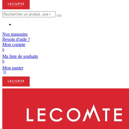
Nos magasins
Besoin d'aide ?
Mon compte
0
Ma liste de souhaits
0
Mon panier