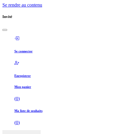
Se rendre au contenu
Invité
Se connecter
Enregistrer
Mon panier
(
0
)
Ma liste de souhaits
(
0
)