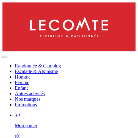
Randonnée & Camping
Escalade & Alpinisme
Homme
Femme
Enfant
Autres activités
Nos marques
Promotions
Mon panier
(
0
)