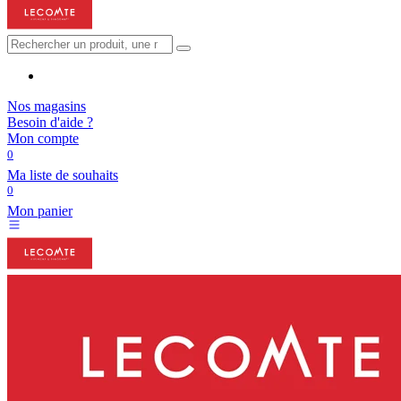
Nos magasins
Besoin d'aide ?
Mon compte
0
Ma liste de souhaits
0
Mon panier