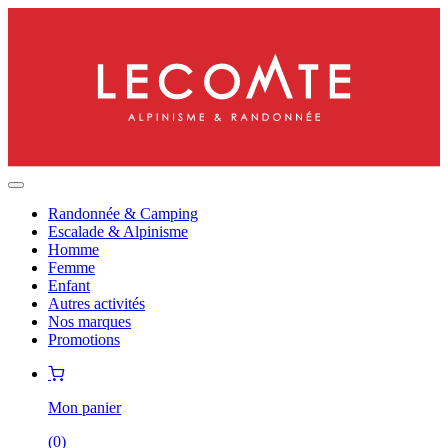
Randonnée & Camping
Escalade & Alpinisme
Homme
Femme
Enfant
Autres activités
Nos marques
Promotions
Mon panier
(
0
)