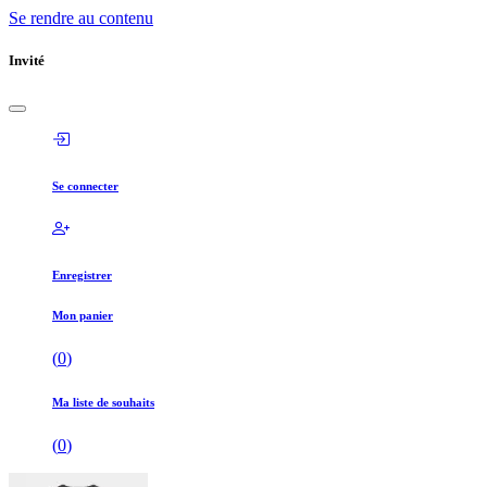
Se rendre au contenu
Invité
Se connecter
Enregistrer
Mon panier
(
0
)
Ma liste de souhaits
(
0
)