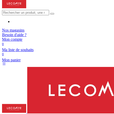
Nos magasins
Besoin d'aide ?
Mon compte
0
Ma liste de souhaits
0
Mon panier