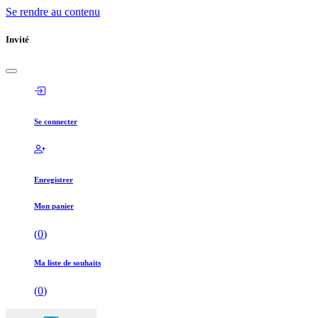
Se rendre au contenu
Invité
Se connecter
Enregistrer
Mon panier
(
0
)
Ma liste de souhaits
(
0
)