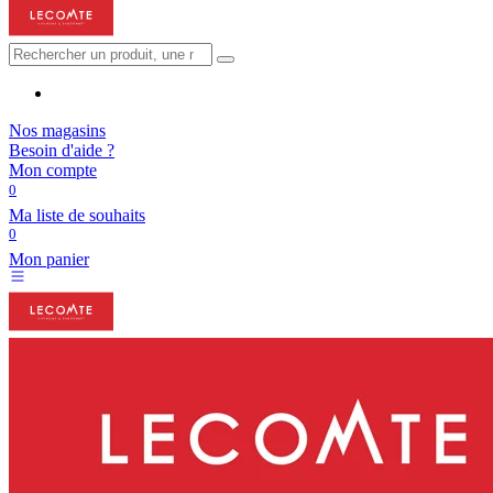
Nos magasins
Besoin d'aide ?
Mon compte
0
Ma liste de souhaits
0
Mon panier