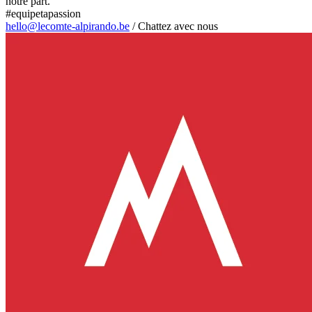
notre part.
#equipetapassion
hello@lecomte-alpirando.be
/
Chattez avec nous