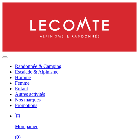
Randonnée & Camping
Escalade & Alpinisme
Homme
Femme
Enfant
Autres activités
Nos marques
Promotions
Mon panier
(
0
)