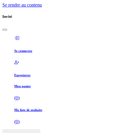
Se rendre au contenu
Invité
Se connecter
Enregistrer
Mon panier
(
0
)
Ma liste de souhaits
(
0
)