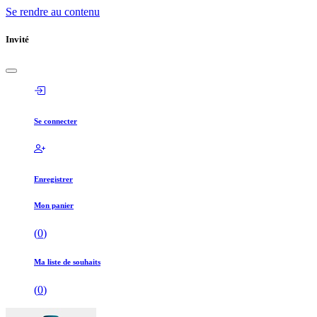
Se rendre au contenu
Invité
Se connecter
Enregistrer
Mon panier
(
0
)
Ma liste de souhaits
(
0
)