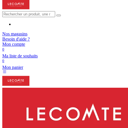
Nos magasins
Besoin d'aide ?
Mon compte
0
Ma liste de souhaits
0
Mon panier