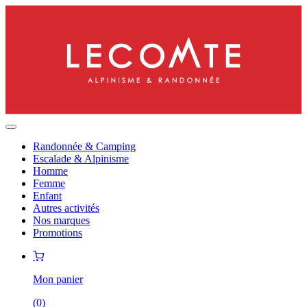
Randonnée & Camping
Escalade & Alpinisme
Homme
Femme
Enfant
Autres activités
Nos marques
Promotions
Mon panier
(
0
)