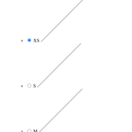
XS
S
M