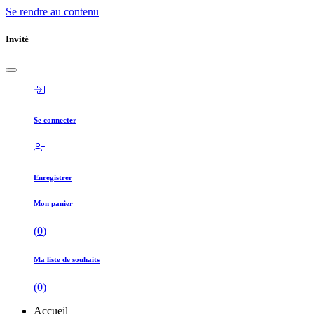
Se rendre au contenu
Invité
Se connecter
Enregistrer
Mon panier
(
0
)
Ma liste de souhaits
(
0
)
Accueil