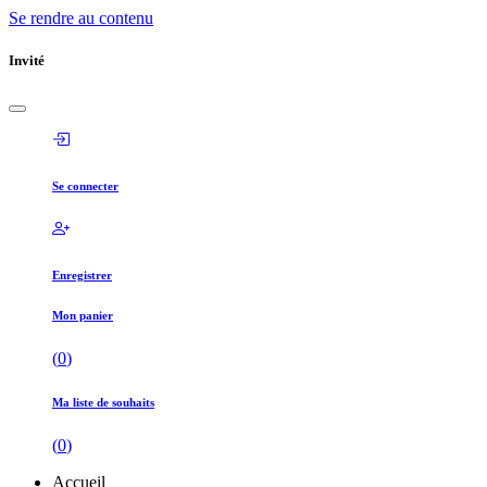
Se rendre au contenu
Invité
Se connecter
Enregistrer
Mon panier
(
0
)
Ma liste de souhaits
(
0
)
Accueil