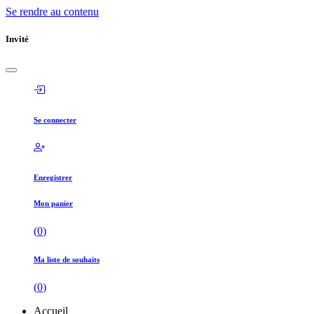
Se rendre au contenu
Invité
Se connecter
Enregistrer
Mon panier
(
0
)
Ma liste de souhaits
(
0
)
Accueil